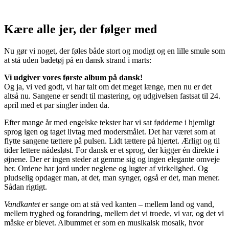
Kære alle jer, der følger med
Nu gør vi noget, der føles både stort og modigt og en lille smule som
at stå uden badetøj på en dansk strand i marts:
Vi udgiver vores første album på dansk!
Og ja, vi ved godt, vi har talt om det meget længe, men nu er det
altså nu. Sangene er sendt til mastering, og udgivelsen fastsat til 24.
april med et par singler inden da.
Efter mange år med engelske tekster har vi sat fødderne i hjemligt
sprog igen og taget livtag med modersmålet. Det har været som at
flytte sangene tættere på pulsen. Lidt tættere på hjertet. Ærligt og til
tider lettere nådesløst. For dansk er et sprog, der kigger én direkte i
øjnene. Der er ingen steder at gemme sig og ingen elegante omveje
her. Ordene har jord under neglene og lugter af virkelighed. Og
pludselig opdager man, at det, man synger, også er det, man mener.
Sådan rigtigt.
Vandkantet
er sange om at stå ved kanten – mellem land og vand,
mellem tryghed og forandring, mellem det vi troede, vi var, og det vi
måske er blevet. Albummet er som en musikalsk mosaik, hvor