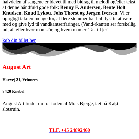
halvdelen af sangene er blevet til med bidrag til melodi og/eller tekst
af denne håndfuld gode folk:
Benny F. Andersen, Bente Holt
Knudsen, Knud Lykou, Johs Thorst og Jørgen Iversen
. Vi er
oprigtigt taknemmelige for, at flere stemmer har haft lyst til at være
med og give lyd til vandkantserfaringer. (Vand-)kanten ser forskellig
ud, alt efter hvor man står, og hvem man er. Tak til jer!
køb din billet her
August Art
Havvej 21, Vrinners
8420 Knebel
August Art finder du for foden af Mols Bjerge, tæt på Kalø
slotsruin.
TLF. +45 24892460