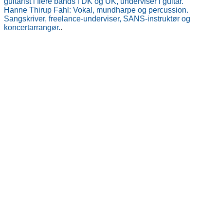
guitarist i flere bands i DK og UK, underviser i guitar.
Hanne Thirup Fahl: Vokal, mundharpe og percussion.
Sangskriver, freelance-underviser, SANS-instruktør og
koncertarrangør.
.