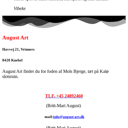
Vibeke
August Art
Havvej 21, Vrinners
8420 Knebel
August Art finder du for foden af Mols Bjerge, tæt på Kalø
slotsruin.
TLF. +45 24892460
(Britt-Mari August)
mail:
info@august-art.dk
(Britt-Mari August)