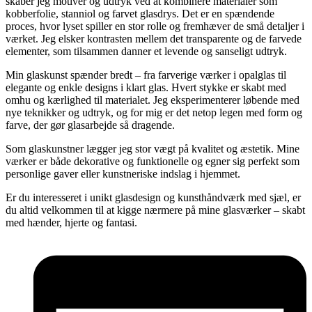
skaber jeg motiver og udtryk ved at kombinere materialer som
kobberfolie, stanniol og farvet glasdrys. Det er en spændende
proces, hvor lyset spiller en stor rolle og fremhæver de små detaljer i
værket. Jeg elsker kontrasten mellem det transparente og de farvede
elementer, som tilsammen danner et levende og sanseligt udtryk.
Min glaskunst spænder bredt – fra farverige værker i opalglas til
elegante og enkle designs i klart glas. Hvert stykke er skabt med
omhu og kærlighed til materialet. Jeg eksperimenterer løbende med
nye teknikker og udtryk, og for mig er det netop legen med form og
farve, der gør glasarbejde så dragende.
Som glaskunstner lægger jeg stor vægt på kvalitet og æstetik. Mine
værker er både dekorative og funktionelle og egner sig perfekt som
personlige gaver eller kunstneriske indslag i hjemmet.
Er du interesseret i unikt glasdesign og kunsthåndværk med sjæl, er
du altid velkommen til at kigge nærmere på mine glasværker – skabt
med hænder, hjerte og fantasi.