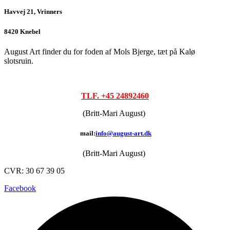
Havvej 21, Vrinners
8420 Knebel
August Art finder du for foden af Mols Bjerge, tæt på Kalø
slotsruin.
TLF. +45 24892460
(Britt-Mari August)
mail:
info@august-art.dk
(Britt-Mari August)
CVR: 30 67 39 05
Facebook