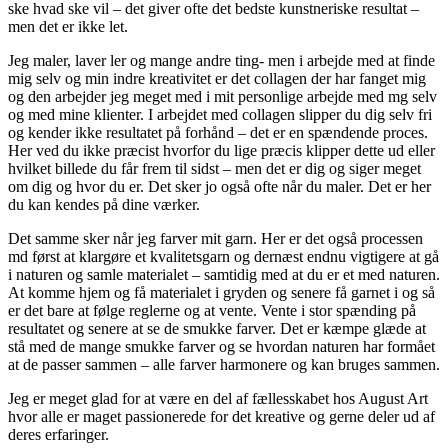
ske hvad ske vil – det giver ofte det bedste kunstneriske resultat –
men det er ikke let.
Jeg maler, laver ler og mange andre ting- men i arbejde med at finde
mig selv og min indre kreativitet er det collagen der har fanget mig
og den arbejder jeg meget med i mit personlige arbejde med mg selv
og med mine klienter. I arbejdet med collagen slipper du dig selv fri
og kender ikke resultatet på forhånd – det er en spændende proces.
Her ved du ikke præcist hvorfor du lige præcis klipper dette ud eller
hvilket billede du får frem til sidst – men det er dig og siger meget
om dig og hvor du er. Det sker jo også ofte når du maler. Det er her
du kan kendes på dine værker.
Det samme sker når jeg farver mit garn. Her er det også processen
md først at klargøre et kvalitetsgarn og dernæst endnu vigtigere at gå
i naturen og samle materialet – samtidig med at du er et med naturen.
At komme hjem og få materialet i gryden og senere få garnet i og så
er det bare at følge reglerne og at vente. Vente i stor spænding på
resultatet og senere at se de smukke farver. Det er kæmpe glæde at
stå med de mange smukke farver og se hvordan naturen har formået
at de passer sammen – alle farver harmonere og kan bruges sammen.
Jeg er meget glad for at være en del af fællesskabet hos August Art
hvor alle er maget passionerede for det kreative og gerne deler ud af
deres erfaringer.