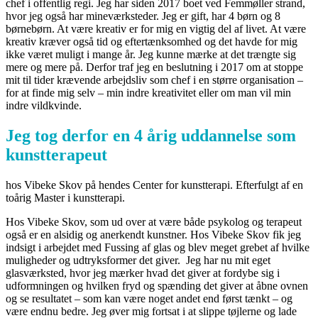
chef i offentlig regi. Jeg har siden 2017 boet ved Femmøller strand,
hvor jeg også har mineværksteder. Jeg er gift, har 4 børn og 8
børnebørn. At være kreativ er for mig en vigtig del af livet. At være
kreativ kræver også tid og eftertænksomhed og det havde for mig
ikke været muligt i mange år. Jeg kunne mærke at det trængte sig
mere og mere på. Derfor traf jeg en beslutning i 2017 om at stoppe
mit til tider krævende arbejdsliv som chef i en større organisation –
for at finde mig selv – min indre kreativitet eller om man vil min
indre vildkvinde.
Jeg tog derfor en 4 årig uddannelse som
kunstterapeut
hos Vibeke Skov på hendes Center for kunstterapi. Efterfulgt af en
toårig Master i kunstterapi.
Hos Vibeke Skov, som ud over at være både psykolog og terapeut
også er en alsidig og anerkendt kunstner. Hos Vibeke Skov fik jeg
indsigt i arbejdet med Fussing af glas og blev meget grebet af hvilke
muligheder og udtryksformer det giver. Jeg har nu mit eget
glasværksted, hvor jeg mærker hvad det giver at fordybe sig i
udformningen og hvilken fryd og spænding det giver at åbne ovnen
og se resultatet – som kan være noget andet end først tænkt – og
være endnu bedre. Jeg øver mig fortsat i at slippe tøjlerne og lade