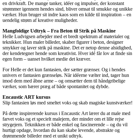
en drivkraft. De mange tanker, idéer og impulser, der konstant
strømmer igennem hendes sind, bliver omsat til smukke og unikke
værker. Hun bruger sit indre kaos som en kilde til inspiration – en
uendelig strøm af kreative muligheder.
Mangfoldige Udtryk – Fra Beton til Strik på Maskine
Helle Ludvigsen arbejder med et bredt spektrum af materialer og
teknikker. Hun maler billeder, skaber figurer i beton, designer
smykker og laver strik på maskine. Det er netop denne alsidighed,
der kendetegner hende som kreativist. Hver idé får lov at finde sin
egen form – uanset hvilket medie det kræver.
For Helle er det kun fantasien, der sætter grænser. Og i hendes
univers er fantasien grænseløs. Når idéerne vælter ind, tager hun
imod dem med åbne arme – og omsætter dem til håndgribelige
værker, som bærer præg af både spontanitet og dybde.
Encaustic ART kursus
Slip fantasien løs med smeltet voks og skab magiske kunstværker!
På dette inspirerende kursus i Encaustic Art lærer du at male med
farvet voks og et specielt malejern, der minder om et lille rejse
strygejern. Teknikken er både enkel og fascinerende – og du vil
hurtigt opdage, hvordan du kan skabe levende, abstrakte og
drømmende billeder med et unikt udtryk.