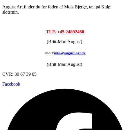
August Art finder du for foden af Mols Bjerge, tæt på Kalø
slotsruin.
TLF. +45 24892460
(Britt-Mari August)
mail:
info@august-art.dk
(Britt-Mari August)
CVR: 30 67 39 05
Facebook