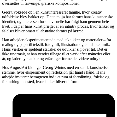
oversættes til farverige, grafiske kompositioner.
Georg voksede op i en kunstinteresseret familie, hvor kreativ
udfoldelse blev bakket op. Dette miljø har formet hans kunstneriske
identitet, og interessen for det visuelle har fulgt ham gennem hele
livet. I dag er hans kunst præget af en intuitiv proces, hvor tanker og
følelser bliver omsat til abstrakte former på lærred.
Han arbejder eksperimenterende med teknikker og materialer – fra
maling og papir til tekstil, fotografi, illustration og endda keramik.
Hans værker er sjældent statiske: de udvikler sig over tid. Det er
ikke unormalt, at han vender tilbage til et værk efter måneder eller
år, og lader nye tanker og erfaringer forme det videre udtryk.
Hos AugustArt bidrager Georg Wintus med en stærk kunstnerisk
stemme, hvor eksperiment og refleksion går hånd i hånd. Hans
arbejde inviterer betragteren ind i et rum af fortolkning, følelse og
forandring – et sted, hvor tanker bliver til form.