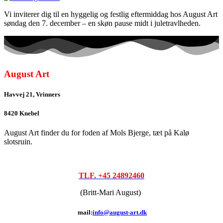
Vi inviterer dig til en hyggelig og festlig eftermiddag hos August Art
søndag den 7. december – en skøn pause midt i juletravlheden.
August Art
Havvej 21, Vrinners
8420 Knebel
August Art finder du for foden af Mols Bjerge, tæt på Kalø
slotsruin.
TLF. +45 24892460
(Britt-Mari August)
mail:
info@august-art.dk