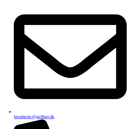
birgittenic@gefiber.dk