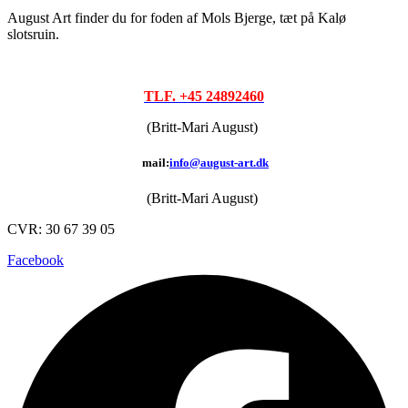
August Art finder du for foden af Mols Bjerge, tæt på Kalø
slotsruin.
TLF. +45 24892460
(Britt-Mari August)
mail:
info@august-art.dk
(Britt-Mari August)
CVR: 30 67 39 05
Facebook