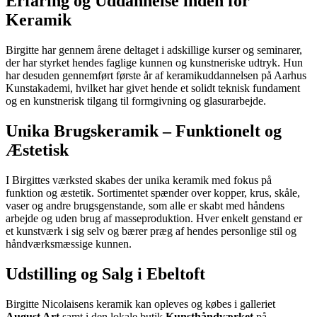
Erfaring og Uddannelse inden for
Keramik
Birgitte har gennem årene deltaget i adskillige kurser og seminarer,
der har styrket hendes faglige kunnen og kunstneriske udtryk. Hun
har desuden gennemført første år af keramikuddannelsen på Aarhus
Kunstakademi, hvilket har givet hende et solidt teknisk fundament
og en kunstnerisk tilgang til formgivning og glasurarbejde.
Unika Brugskeramik – Funktionelt og
Æstetisk
I Birgittes værksted skabes der unika keramik med fokus på
funktion og æstetik. Sortimentet spænder over kopper, krus, skåle,
vaser og andre brugsgenstande, som alle er skabt med håndens
arbejde og uden brug af masseproduktion. Hver enkelt genstand er
et kunstværk i sig selv og bærer præg af hendes personlige stil og
håndværksmæssige kunnen.
Udstilling og Salg i Ebeltoft
Birgitte Nicolaisens keramik kan opleves og købes i galleriet
August Art
samt i den lokale butik
Kunsthåndværket
på