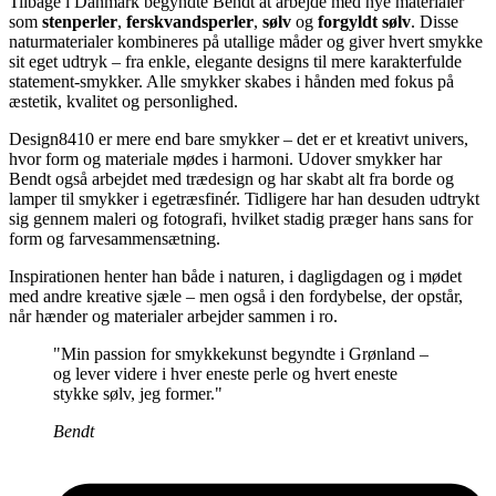
Tilbage i Danmark begyndte Bendt at arbejde med nye materialer
som
stenperler
,
ferskvandsperler
,
sølv
og
forgyldt sølv
. Disse
naturmaterialer kombineres på utallige måder og giver hvert smykke
sit eget udtryk – fra enkle, elegante designs til mere karakterfulde
statement-smykker. Alle smykker skabes i hånden med fokus på
æstetik, kvalitet og personlighed.
Design8410 er mere end bare smykker – det er et kreativt univers,
hvor form og materiale mødes i harmoni. Udover smykker har
Bendt også arbejdet med trædesign og har skabt alt fra borde og
lamper til smykker i egetræsfinér. Tidligere har han desuden udtrykt
sig gennem maleri og fotografi, hvilket stadig præger hans sans for
form og farvesammensætning.
Inspirationen henter han både i naturen, i dagligdagen og i mødet
med andre kreative sjæle – men også i den fordybelse, der opstår,
når hænder og materialer arbejder sammen i ro.
"Min passion for smykkekunst begyndte i Grønland –
og lever videre i hver eneste perle og hvert eneste
stykke sølv, jeg former."
Bendt