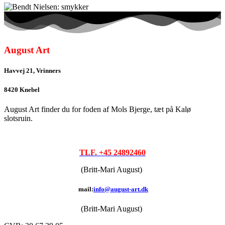
August Art
Havvej 21, Vrinners
8420 Knebel
August Art finder du for foden af Mols Bjerge, tæt på Kalø
slotsruin.
TLF. +45 24892460
(Britt-Mari August)
mail:
info@august-art.dk
(Britt-Mari August)