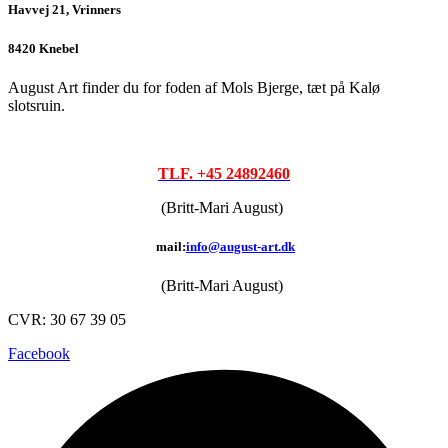
Havvej 21, Vrinners
8420 Knebel
August Art finder du for foden af Mols Bjerge, tæt på Kalø
slotsruin.
TLF. +45 24892460
(Britt-Mari August)
mail:
info@august-art.dk
(Britt-Mari August)
CVR: 30 67 39 05
Facebook