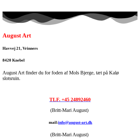
August Art
Havvej 21, Vrinners
8420 Knebel
August Art finder du for foden af Mols Bjerge, tæt på Kalø
slotsruin.
TLF. +45 24892460
(Britt-Mari August)
mail:
info@august-art.dk
(Britt-Mari August)